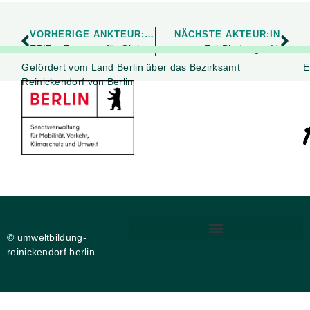
VORHERIGE ANKTEUR:IN
NÄCHSTE AKTEUR:IN
EPIZ – Zentrum für Globales Lernen in Berlin
FairBindung e.V.
Gefördert vom Land Berlin über das Bezirksamt
E
Reinickendorf von Berlin
© umweltbildung-
reinickendorf.berlin
DIGITALE BARRIEREFREIHEIT
PRIVATSPHÄRE-EINSTELLUNGEN ÄNDERN