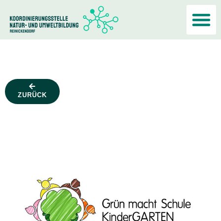
Akteur:i
ZURÜCK