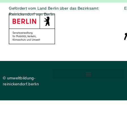
Gefördert vom Land Berlin über das Bezirksamt
E
Reinickendorf von Berlin
© umweltbildung-
reinickendorf.berlin
DIGITALE BARRIEREFREIHEIT
PRIVATSPHÄRE-EINSTELLUNGEN ÄNDERN