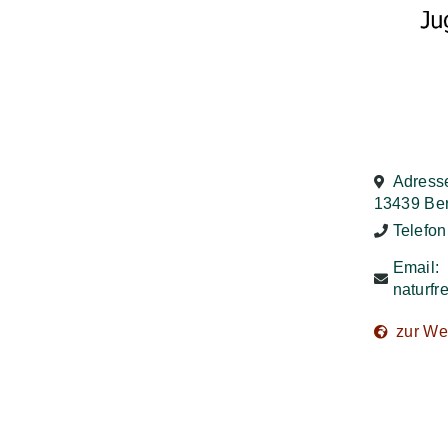
Adresse
13439 Ber
Telefo
Email:
naturf
zur We