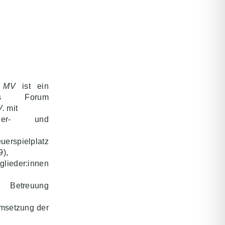
e MV
ist ein
des Forum
V.
mit
nder- und
uerspielplatz
9),
glieder:innen
Betreuung
Umsetzung der