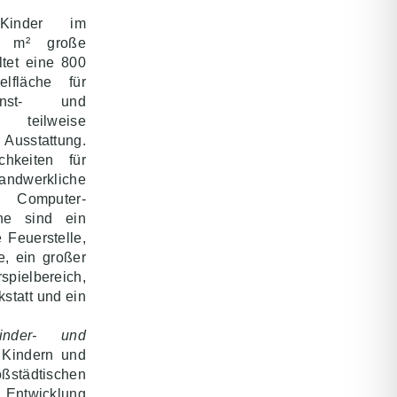
 Kinder im
00 m² große
ltet eine 800
lfläche für
unst- und
 teilweise
sstattung.
hkeiten für
handwerkliche
 Computer-
che sind ein
 Feuerstelle,
e, ein großer
rspielbereich,
kstatt und ein
inder- und
, Kindern und
ßstädtischen
 Entwicklung