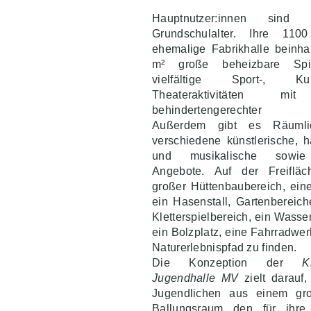
Hauptnutzer:innen sind
Grundschulalter. Ihre 11
ehemalige Fabrikhalle beinha
m² große beheizbare Spie
vielfältige Sport-, K
Theateraktivitäten mit
behindertengerechter Au
Außerdem gibt es Räumlic
verschiedene künstlerische, 
und musikalische sowie
Angebote. Auf der Freiflä
großer Hüttenbaubereich, eine
ein Hasenstall, Gartenbereich
Kletterspielbereich, ein Wasse
ein Bolzplatz, eine Fahrradwer
Naturerlebnispfad zu finden.
Die Konzeption der
K
Jugendhalle MV
zielt darauf
Jugendlichen aus einem gro
Ballungsraum den für ihre