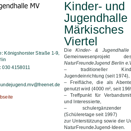
Kinder- und
Jugendhalle
Märkisches
Viertel
Die
Kinder- & Jugendhall
: Königshorster Straße 1-9,
Gemeinwesenprojekt 
lin
NaturFreundeJugend Berlin e.
n: 030 4158011
– traditioneller Ki
Jugendeinrichtung (seit 1974),
– Freifläche, die als Abente
reundejugend.mv@freenet.de
genutzt wird (4000 m², seit 196
– Treffpunkt für Verbandsmit
bseite
und Interessierte,
– schulergänzender 
(Schüleretage seit 1997)
zur Unterstützung sowie der 
NaturFreundeJugend-Ideen.