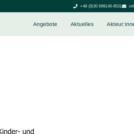
+49 (0)30 889140-8531
in
Angebote
Aktuelles
Akteur:inn