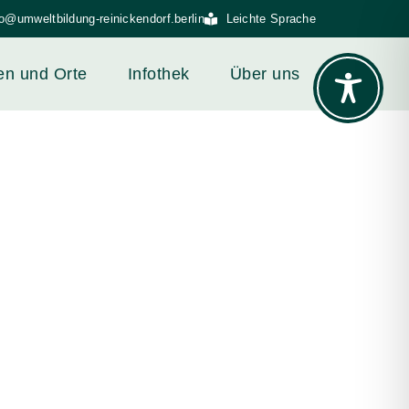
fo@umweltbildung-reinickendorf.berlin
Leichte Sprache
en und Orte
Infothek
Über uns