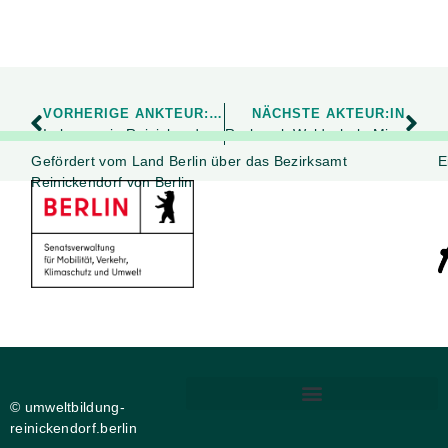
VORHERIGE ANKTEUR:IN
NÄCHSTE AKTEUR:IN
Imkerverein Reinickendorf-Mitte e.V.
Rucksack-Waldschule Mistkäfer
Gefördert vom Land Berlin über das Bezirksamt
E
Reinickendorf von Berlin
© umweltbildung-
reinickendorf.berlin
DIGITALE BARRIEREFREIHEIT
PRIVATSPHÄRE-EINSTELLUNGEN ÄNDERN