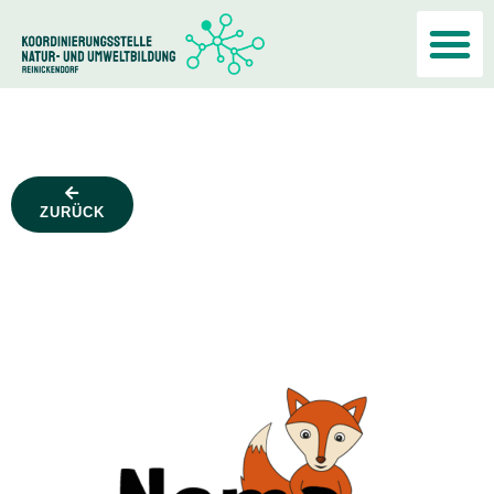
Akteur:i
ZURÜCK