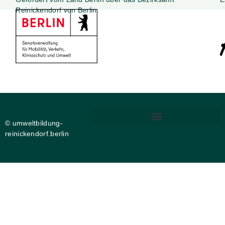
Reinickendorf von Berlin
© umweltbildung-
reinickendorf.berlin
DIGITALE BARRIEREFREIHEIT
PRIVATSPHÄRE-EINSTELLUNGEN ÄNDERN