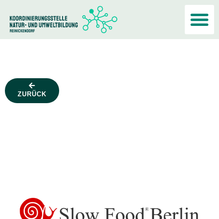
Akteur:i
ZURÜCK