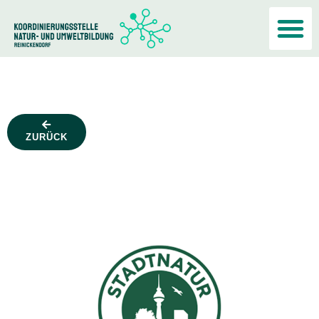
Akteur:i
ZURÜCK