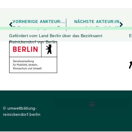
VORHERIGE ANKTEUR:IN
NÄCHSTE AKTEUR:IN
Selbstversorgergarten Fuchs-Garten
kein Abseits! e.V.
Gefördert vom Land Berlin über das Bezirksamt
E
Reinickendorf von Berlin
© umweltbildung-
reinickendorf.berlin
DIGITALE BARRIEREFREIHEIT
PRIVATSPHÄRE-EINSTELLUNGEN ÄNDERN