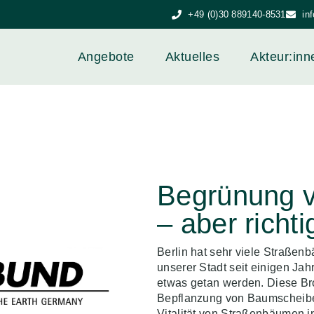
+49 (0)30 889140-8531
in
Angebote
Aktuelles
Akteur:inn
Begrünung 
– aber richti
Berlin hat sehr viele Straßen
unserer Stadt seit einigen Ja
etwas getan werden. Diese Bro
Bepflanzung von Baumscheiben
Vitalität von Straßenbäumen 