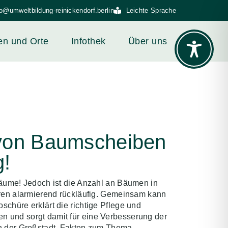
fo@umweltbildung-reinickendorf.berlin
Leichte Sprache
en und Orte
Infothek
Über uns
von Baumscheiben
g!
bäume! Jedoch ist die Anzahl an Bäumen in
hren alarmierend rückläufig. Gemeinsam kann
schüre erklärt die richtige Pflege und
 und sorgt damit für eine Verbesserung der
in der Großstadt. Fakten zum Thema