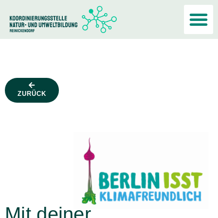
Akteur:i
ZURÜCK
Mit deiner