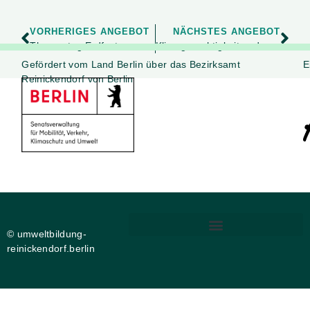
VORHERIGES ANGEBOT
NÄCHSTES ANGEBOT
Thementag Erdfest
Klimagerechtigkeit und Wut
Gefördert vom Land Berlin über das Bezirksamt
E
Reinickendorf von Berlin
© umweltbildung-
reinickendorf.berlin
DIGITALE BARRIEREFREIHEIT
PRIVATSPHÄRE-EINSTELLUNGEN ÄNDERN