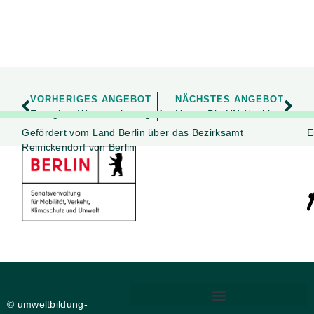
VORHERIGES ANGEBOT
NÄCHSTES ANGEBOT
Energie – Was uns bewegt
Act Now – Die UN-Nachhaltigkeitsziele im MINT-Unterricht
Gefördert vom Land Berlin über das Bezirksamt
E
Reinickendorf von Berlin
© umweltbildung-
DIGITALE BARRIEREFREIHEIT
PRIVATSPHÄRE-EINSTELLUNGEN ÄNDERN