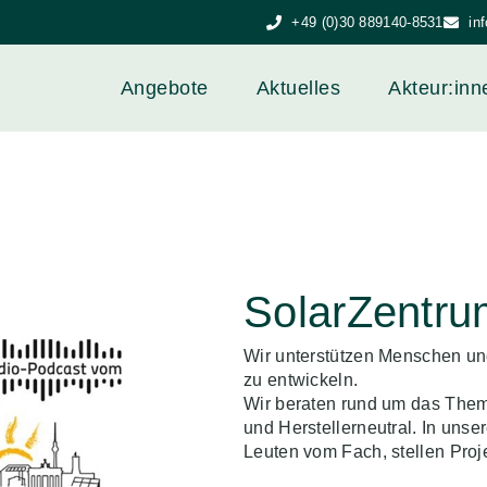
+49 (0)30 889140-8531
in
Angebote
Aktuelles
Akteur:inn
SolarZentru
Wir unterstützen Menschen und 
zu entwickeln.
Wir beraten rund um das Them
und Herstellerneutral. In uns
Leuten vom Fach, stellen Proje