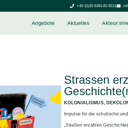
+49 (0)30 889140-8531
in
Angebote
Aktuelles
Akteur:inn
Strassen er
Geschichte(
KOLONIALISMUS, DEKOLO
Impulse für die schulische und
„Straßen erzählen Geschichte(n