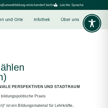
fo@umweltbildung-reinickendorf.berlin
Leichte Sprache
en und Orte
Infothek
Über uns
zählen
n)
NIALE PERSPEKTIVEN UND STADTRAUM
 bildungspolitische Praxis
)“ ist ein Bildungsmaterial für Lehrkräfte,