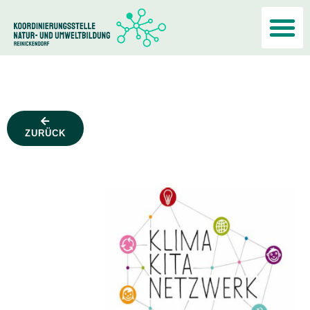
Akteur:i
ZURÜCK