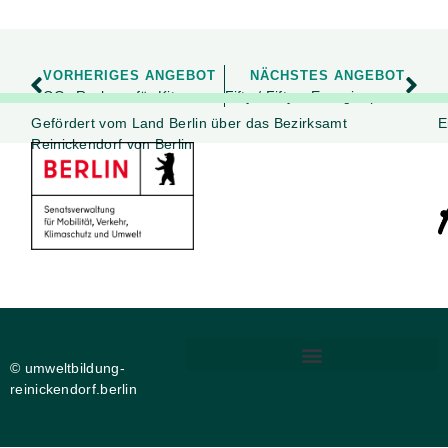
VORHERIGES ANGEBOT
NÄCHSTES ANGEBOT
CO₂-Rechner für Kitas
Fifty / Fifty – Energiesparen an Schulen und Kitas
Gefördert vom Land Berlin über das Bezirksamt
E
Reinickendorf von Berlin
© umweltbildung-
reinickendorf.berlin
DIGITALE BARRIEREFREIHEIT
PRIVATSPHÄRE-EINSTELLUNGEN ÄNDERN