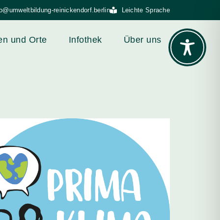
fo@umweltbildung-reinickendorf.berlin
Leichte Sprache
en und Orte
Infothek
Über uns