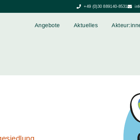
+49 (0)30 889140-8531
in
Angebote
Aktuelles
Akteur:inn
gesiedlung